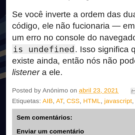
Se você inverte a ordem das dua
código, ele não fucionaria — em
um erro no console do navega
is undefined
. Isso significa
existe ainda, então nós não po
listener
a ele.
Posted by
Anónimo
on
abril 23, 2021
Etiquetas:
AIB
,
AT
,
CSS
,
HTML
,
javascript
Sem comentários:
Enviar um comentário