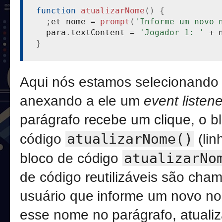
function
atualizarNome
(
)
{
;
et nome 
=
prompt
(
'Informe um novo 
  para
.
textContent 
=
'Jogador 1: '
+
 
}
Aqui nós estamos selecionando u
anexando a ele um
event listene
parágrafo recebe um clique, o b
atualizarNome()
código
(lin
atualizarNo
bloco de código
de código reutilizáveis são cha
usuário que informe um novo no
esse nome no parágrafo, atuali