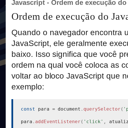
Javascript - Ordem de execução do
Ordem de execução do Java
Quando o navegador encontra u
JavaScript, ele geralmente exec
baixo. Isso significa que você p
ordem na qual você coloca as c
voltar ao bloco JavaScript que n
exemplo:
const
 para 
=
 document
.
querySelector
(
'
para
.
addEventListener
(
'click'
,
 atuali